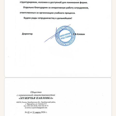
Начальникам ПТО
Специалистам любого профиля, желающим
получить новую профессию
Периодичность обучения:
После окончания курса обучающийся получает
диплом о профессиональной переподготовке
установленного государством образца с
бессрочным сроком действия.
Затем, рекомендовано регулярно осваивать
программы повышения квалификации,
периодичность которых устанавливается:
Профессиональными стандартами в сфере
сметного дела и ценообразования
Иными нормативно-правовыми актами в
сфере сметного дела и ценообразования