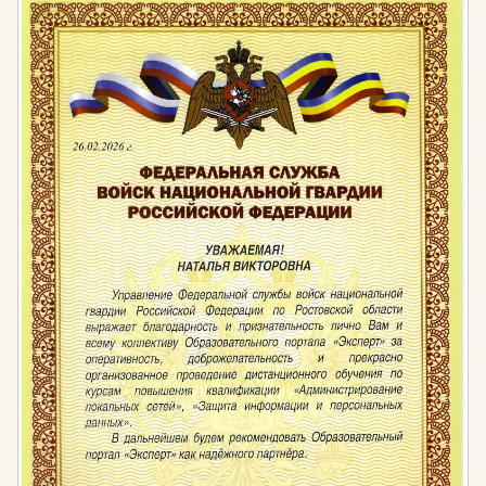
для юридических лиц от 30 тысяч до 50 тысяч
рублей
Нормативная база:
Федеральный закон «Об образовании в
Российской Федерации» от 29.12.2012 г. № 273-
ФЗ;
Приказ Министерства образования и науки РФ
от 01 июля 2013 г. № 499 «Об утверждении
Порядка организации и осуществления
образовательной деятельности по
дополнительным профессиональным
программам»;
Приказ Министерства здравоохранения и
социального развития РФ от 23 апреля 2008 г.
№ 188 «Об утверждении Единого
квалификационного справочника должностей
руководителей, специалистов и служащих,
раздел «Квалификационные характеристики
должностей руководителей и специалистов
архитектуры и градостроительной