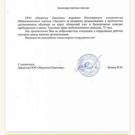
Работодателем — во внутренних локальных
актах предприятий и организаций
Штраф за несоблюдение требований
законодательства:
Допуск к работе специалистов, не обладающих
достаточным уровнем квалификации,
квалифицируется как административное
правонарушение, предусмотренное ч. 1 ст. 5.27
КоАП РФ. Оно влечет за собой административную
ответственность в виде штрафа:
для должностных лиц в размере от 1 тысячи до
5 тысяч рублей
для лиц, осуществляющих
предпринимательскую деятельность без
образования юридического лица от 1 тысячи до
5 тысяч рублей