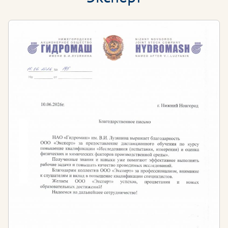
пройти кусы дополнительного профессионального
образования с целью соответствия всем
требованиям и стандартам, а также повышению
уровня профессиональных знаний и компетенций в
области сметного дела и ценообразования.
Требования к образованию для работы в сфере
сметного дела и ценообразования:
Согласно профессиональному стандарту
«Специалист в области планово-экономического
обеспечения строительного производства»,
утвержденного Приказом Минтруда и социальной
защиты РФ от 08.12.2014 №983н необходимо:
наличие профильного среднего
профессионального или высшего образования в
сфере сметного дела и ценообразования
ИЛИ