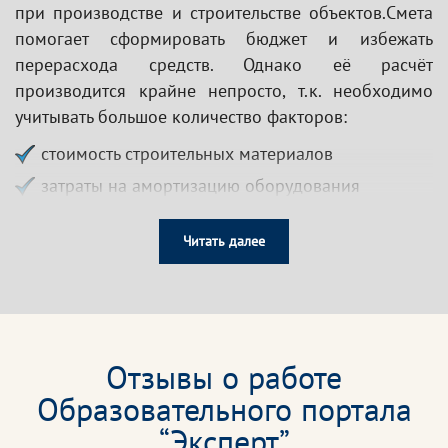
при производстве и строительстве объектов.Смета
помогает сформировать бюджет и избежать
перерасхода средств. Однако её расчёт
производится крайне непросто, т.к. необходимо
учитывать большое количество факторов:
стоимость строительных материалов
затраты на амортизацию оборудования
заработная плата работникам
Читать далее
возможные риски и многое другое.
Для работы в данной сфере специалисту
необходимо обладать не только общими знаниями
в области инженерии, но и хорошо разбираться в
Отзывы о работе
бухгалтерии, строительстве, механизме
ценообразования, уметь читать схемы и проекты.
Образовательного портала
“Эксперт”
Образовательный портал «Эксперт» предлагает