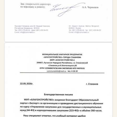
наличие среднего профессионального или
высшего образования в любой сфере и
дополнительное профессиональное
образование в сфере сметного дела и
ценообразования
Кому необходимо проходить обучение?
Инженерам-сметчикам
Экономистам планово-экономического отдела
строительной организации
Специалистам по планово-экономическому
обеспечению
Руководителям службы по подготовке
тендерной документации
Аналитикам
Закупщикам
Финансовым управляющим