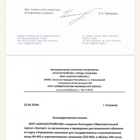
Обучение в Образовательном Портале «Эксперт»
поможет получить все необходимые знания и
компетенции для работы в сфере осуществления
радиационного контроля и обеспечения
радиационной безопасности.
Пройденный курс даст возможность слушателям:
Ориентироваться в техническом обеспечении и
требованиях к проведению соответствующих
работ.
Организовывать безопасную обстановку на
радиационных объектах и осуществлять
радиационный контроль на всех этапах
обращения с радиоактивными источниками.
Осуществлять проверку помещений и
территории рабочего персонала или населения
на предмет уровня облучения, установления
степени загрязнённости и безопасности
окружающей среды.