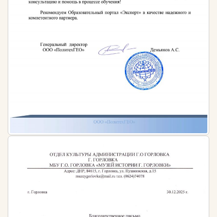
Периодичность:
В соответствии с п.6 ч.4 Постановления
Правительства РФ от 25 января 2022 г. № 45 «О
лицензировании деятельности в области
использования источников ионизирующего
излучения (генерирующих) (за исключением случая,
если эти источники используются в медицинской
деятельности)» периодичность повышения
квалификации работников лицензиата,
деятельность которых непосредственно связана
с источниками ионизирующего излучения
(генерирующими), не реже 1 раза в 5 лет.
Штрафы:
Допуск к работе специалистов, не обладающих
достаточным уровнем квалификации,