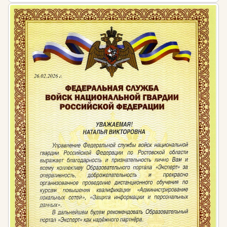
радиационной безопасности:
Согласно ст.14 ФЗ от 09.01.1996 № 3 «О
радиационной безопасности населения» при
обращении с источниками ионизирующего
излучения организации обязаны проводить
подготовку и аттестацию руководителей и
исполнителей работ, специалистов служб
производственного контроля и других лиц,
выполняющих работы с источниками
ионизирующего излучения, по вопросам
обеспечения радиационной безопасности
П.4 ч.4 Постановления Правительства РФ от 25
января 2022 г. № 45 «О лицензировании
деятельности в области использования
источников ионизирующего излучения
(генерирующих) (за исключением случая, если
эти источники используются в медицинской
деятельности)» предъявляет требования к
лицензиатам (соискателям лицензии) по
наличию в штате соискателя лицензии
(лицензиата) работников, деятельность которых
связана с источниками ионизирующего
излучения (генерирующими), имеющих высшее