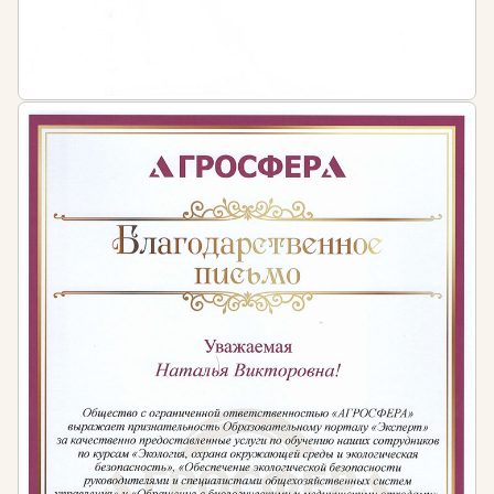
Единый квалификационный справочник
должностей руководителей, специалистов и
других служащих /ЕКС/. Раздел
«Квалификационные характеристики
должностей работников организаций атомной
энергетики» (утв. Приказом
Минздравсоцразвития РФ от 10.12.2009 г. №
977).