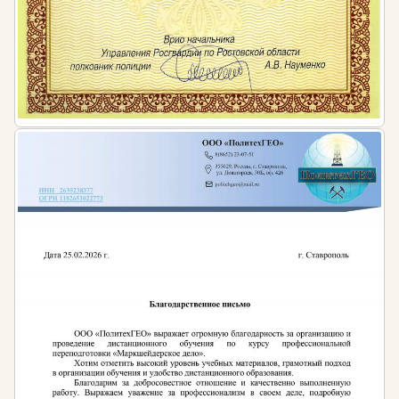
образование или среднее профессиональное
образование и дополнительное
профессиональное образование по программам
повышения квалификации в объеме не менее
72 часов по радиационной безопасности,
соответствующие требованиям и характеру
заявленных работ (услуг).
В соответствии с пунктом 2.5.1. Постановления
Главного государственного санитарного врача
РФ от 26.04.2010 № 40 (ред. от 16.09.2013) «Об
утверждении СП 2.6.1.2612-10 «Основные
санитарные правила обеспечения
радиационной безопасности
(ОСПОРБ-99/2010)» администрация
радиационного объекта несет ответственность
за радиационную безопасность и должна
обеспечивать подготовку и аттестацию по
вопросам обеспечения радиационной
безопасности руководителей и исполнителей
работ, специалистов служб радиационной
безопасности, других лиц, постоянно или
временно выполняющих работы с источниками
излучения.