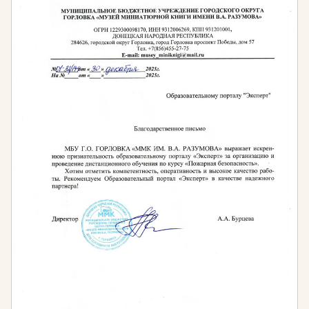
Постановление Правительства РФ от 25 января
2022 г. № 45 «О лицензировании деятельности в
области использования источников
ионизирующего излучения (генерирующих) (за
исключением случая, если эти источники
используются в медицинской деятельности)».
СП 2.6.1.2612-10 «Основные санитарные
правила обеспечения радиационной
безопасности (ОСПОРБ 99/2010)» (утв.
Постановлением Главного государственного
санитарного врача РФ от 26.04.2010 г. № 40).
СанПиН 2.6.1.2523-09 «Нормы радиационной
безопасности (НРБ-99/2009)» (утв.
Постановлением Главного государственного
санитарного врача РФ от 07.07.2009 г. № 47).
Приказ Федеральной службы по
экологическому, технологическому и атомному
надзору от 28.11.2016 г. № 503 «Об
утверждении федеральных норм и правил в
области использования атомной энергии
«Основные правила учёта и контроля
радиоактивных отходов в организации».