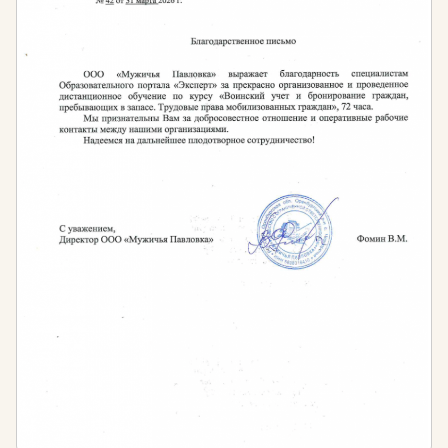
Руководителям, специалистам и работникам,
осуществляющим радиационный контроль лома
и отходов чёрных и цветных металлов.
Руководителям и специалистам организаций,
ответственным за работы, связанные с
источниками ионизирующего излучения.
Работникам, осуществляющим операции с
денежной наличностью, ответственным за
своевременное выявление, временное хранение
и уничтожение денежных знаков с
радиационным загрязнением, руководителям
банков, кредитных и финансово-валютных
организаций.
Руководителям и специалистам, использующим
в своей деятельности лучевые досмотровые
установки.
Зачем необходимо обучение по радиационной
безопасности?
Основания для обучения по программам