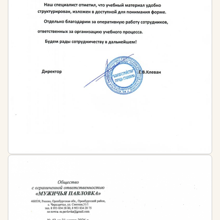
Требования к образованию для работы в сфере
радиационной безопасности:
Наличие профильного (технического) среднего
профессионального или высшего образования
Наличие среднего профессионального или
высшего образования в любой сфере и
дополнительное профессиональное
образование в сфере радиационной
безопасности
Кому необходимо пройти обучение?
Руководителям и специалистам, инженерно-
техническому персоналу, персоналу служб и
подразделений радиационной безопасности,
центральных заводских лабораторий,
испытательных лабораторий радиационного
контроля.
Руководителям и специалистам медицинских
организаций, использующих рентгеновское
оборудование.