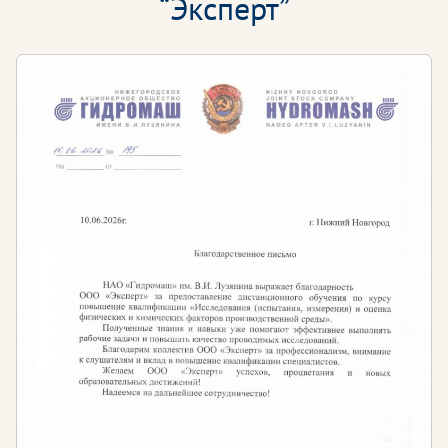
“Эксперт”
Других сфер жизнедеятельности человека, в
которых существует опасность радиационного
облучения
Радиационный контроль
– комплекс мероприятий
по соблюдению нормативов и правил работы с
радиоактивными веществами, а также другими
источниками ионизирующего излучения.
Одно из важнейших правил работы предприятиях,
где существует риск ионизирующего излучения –
это строгое соблюдение техники безопасности во
избежание аварий и чрезвычайных ситуаций.
Также, на объектах, работа которых связана с
радиацией, необходимо иметь сотрудников,
прошедших обучение основам ядерной
безопасности и способам ее установления.