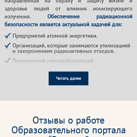
направленная на охрану и защиту жизни и
здоровья людей от влияния ионизирующего
излучения.
Обеспечение радиационной
безопасности является актуальной задачей для:
Предприятий атомной энергетики.
Организаций, которые занимаются утилизацией
и захоронением радиоактивных отходов.
Предприятий горнодобывающей
промышленности, добывающих радиоактивное
сырьё.
Читать далее
Медицинских организаций, использующих
рентгеновское оборудование.
Банков, работающих с денежными знаками с
радиоактивными загрязнениями.
Таможенных органов, МВД РФ, МО РФ, ФСИН, ЧОП
Отзывы о работе
и иных подразделений групп досмотра,
Образовательного портала
использующих лучевые досмотровые установки