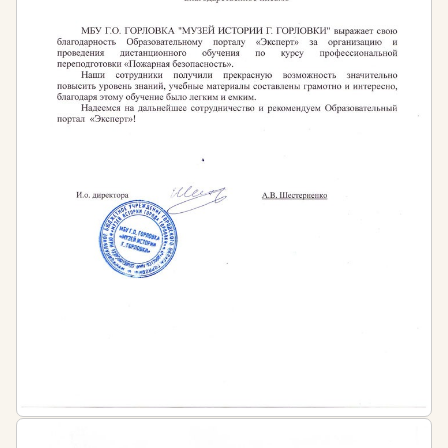
квалифицируется как административное
правонарушение, предусмотренное ч. 1 ст. 5.27
КоАП РФ. Оно влечет за собой административную
ответственность в виде штрафа:
для должностных лиц в размере от 1 тысячи до
5 тысяч рублей;
для лиц, осуществляющих
предпринимательскую деятельность без
образования юридического лица от 1 тысячи до
5 тысяч рублей;
для юридических лиц от 30 тысяч до 50 тысяч
рублей.
Нормативная база:
Федеральный закон от 21 ноября 1995 г. №
170-ФЗ «Об использовании атомной энергии».
Федеральный закон от 9 января 1996 г. № 3-ФЗ
«О радиационной безопасности населения».