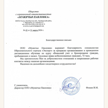
Какие навыки вы приобретете
В процессе обучения вы освоите:
Выполнение задач по созданию и обработке
документов.
Осуществление организационно-
информационного обеспечения деятельности
руководителя.
Обеспечение подготовки дел к передаче в
архив и текущее хранение документов.
Ведение электронного документооборота с
использованием современных
информационных технологий.
Документирование управленческой
деятельности предприятий.
Ведение делового общения и переписки.