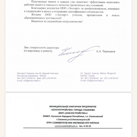
любой организации. Они управляют всеми
документопотоками, через которые происходит
обмен информацией как внутри компании, так и с
внешним миром. Развитие современных средств
связи и электронного документооборота
привлекает внимание служб, ответственных за
информационную безопасность. Сотрудники,
работающие с документами, должны обладать
актуальными знаниями и навыками.
Курсы делопроизводства, профессиональной
переподготовки и повышения квалификации
нашего учебного центра помогут освоить все
аспекты работы в данной сфере. Форма обучения
— дистанционная, что позволяет совмещать учебу с
основной работой. Вы получаете доступ к
материалам в любое время и можете выстраивать