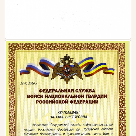
Организационно-документационное
обеспечение управления организацией.
Работу с нормативно-правовыми актами в сфере
делопроизводства.
Программы дистанционного обучения
На странице представлены следующие
направления:
Делопроизводство и секретарское дело
Программы профессионального обучения и
профессиональной переподготовки для
специалистов, работающих с документами. Вы
научитесь вести кадровое делопроизводство,
оформлять входящую и исходящую документацию,