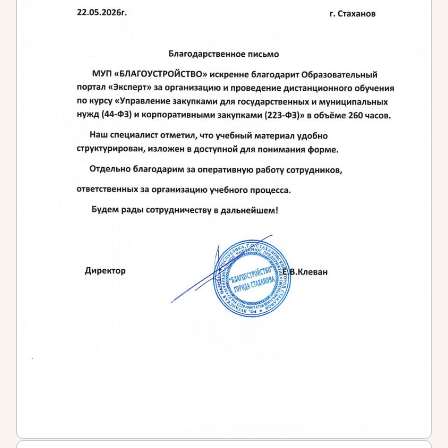
удобный график освоения программы обучения.
Кому подходит обучение
Наши программы разработаны для:
Сотрудников, желающих получить
профессиональное образование в области
делопроизводства и архивоведения.
Специалистов с высшим образованием,
стремящихся пройти профессиональную
переподготовку и сменить профиль
деятельности.
Работников кадровых служб, бухгалтерий и
секретариатов, которым необходимо
повышение квалификации.
Лиц, планирующих трудоустроиться
делопроизводителем, секретарем руководителя,
архивариусом или документоведом.
Руководителей и менеджеров, желающих
наладить эффективный документооборот в
своей компании.