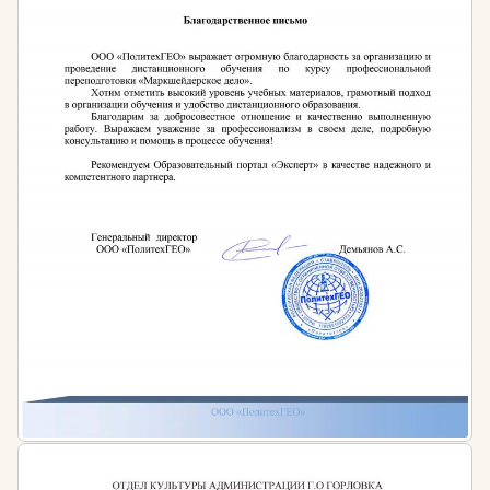
хранение.
Электронный документооборот
В условиях цифровой трансформации навыки
работы с системами электронного
документооборота становятся обязательными. Вы
освоите современные платформы и сервисы для
работы с документами, научитесь формировать и
вести электронные архивы.
Как проходит обучение
Процесс обучения в нашем учебном центре
максимально прост и прозрачен. Вы проходите
этапы:
Подача заявки — оставьте заявку любым
удобным способом: через форму на сайте, по