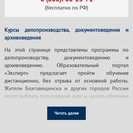
(бесплатно по РФ)
Курсы делопроизводства, документоведения и
архивоведения
На этой странице представлены программы по
делопроизводству, документоведению и
архивоведению. Образовательный портал
«Эксперт» предлагает пройти обучение
дистанционно, без отрыва от основной работы.
Жители Благовещенска и других городов России
могут выбрать подходящий курс и начать обучение
в удобное время. Наши курсы разработаны для тех,
кто хочет освоить новую профессию или повысить
Читать далее
квалификацию. Каждый курс включает
теоретические и практические материалы, доступ к