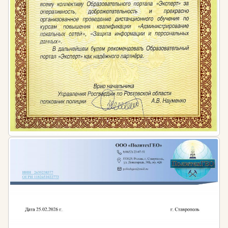
работать с обращениями граждан и организаций.
Документационное обеспечение
Это направление подойдет тем, кто хочет углубить
знания в области организационно-
документационного обеспечения управления. Вы
изучите процессы создания, обработки и движения
документов в организации, освоите методы
контроля исполнения и систематизации
документации.
Архивное дело
Специалисты по архивному делу востребованы в
государственных учреждениях, архивах, музеях и
крупных коммерческих компаниях. Вы научитесь
формировать электронные архивы, обеспечивать
сохранность документов и их правильное