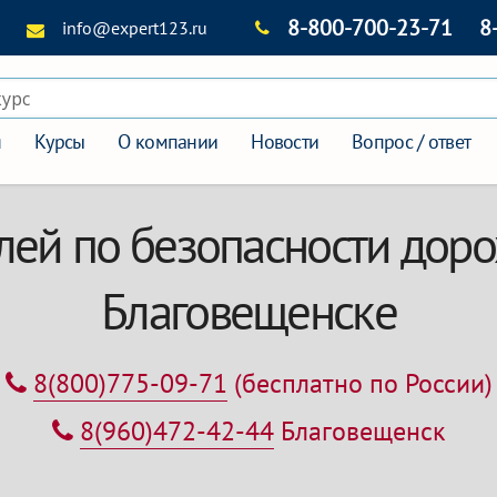
8-800-700-23-71
8
info@expert123.ru
курс
я
Курсы
О компании
Новости
Вопрос / ответ
лей по безопасности дор
Благовещенске
8(800)775-09-71
(бесплатно по России)
8(960)472-42-44
Благовещенск