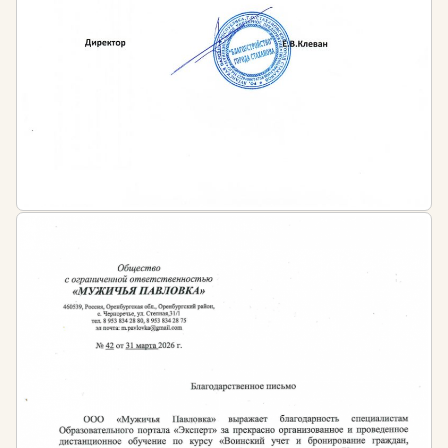
сфере
наличие профильного средне
профессионального или высшего образования в
сфере
ИЛИ
наличие среднего профессионального или
высшего образования в любой сфере и
дополнительное профессиональное
образование в сфере
Периодичность обучения
После окончания курса обучающийся получает
диплом о профессиональной переподготовке
установленного государством образца с
бессрочным сроком действия.