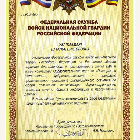
КоАП РФ и влечет за собой наложение штрафа:
для должностных лиц в размере от 1 тысячи до
5 тысяч рублей
для лиц, осуществляющих
предпринимательскую деятельность без
образования юридического лица от 1 тысячи до
5 тысяч рублей
для юридических лиц от 30 тысяч до 50 тысяч
рублей
Нормативная база:
Федеральный закон от 29.12.2012 N 273-ФЗ
«Об образовании в Российской Федерации»
Проект Приказа Министерства труда и
социальной защиты РФ «Об утверждении
профессионального стандарта «Юрист»
(подготовлен Минтрудом России 27.03.2020г
Приказ Министерства образования и науки РФ
от 1 декабря 2016 г. N 1511 «Об утверждении