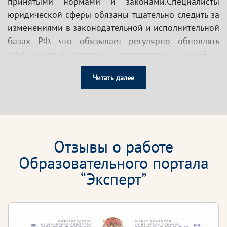
принятыми нормами и законами.Специалисты
юридической сферы обязаны тщательно следить за
изменениями в законодательной и исполнительной
базах РФ, что обязывает регулярно обновлять
необходимый уровень теоретических знаний и
навыков.
Читать далее
Образовательный портал «Эксперт» предоставляет
возможность пройти курсы дополнительного
профессионального образования в области
юриспруденции, которые позволят освоить все
тонкости своей специальности и поддержать
Отзывы о работе
необходимый уровень знаний и компетенций.
Образовательного портала
“Эксперт”
Программы обучения в сфере юриспруденции
разработаны с соблюдением требований и
положений Федерального закона от 29.12.2012 N
273-ФЗ «Об образовании в Российской