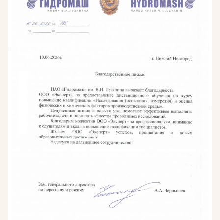
Федерации» №273.
В рамках дистанционного обучения можно освоить
различные юридические направления:
Гражданско-правовой профиль
Договорное право
Правовое обеспечение предпринимательской
деятельности
Правовое сопровождение социального
обеспечения граждан РФ
Юриспруденция в сфере банковского дела
Юридическое сопровождение компании
Юридическая этика
Юрисконсульт организации
Конфликтология