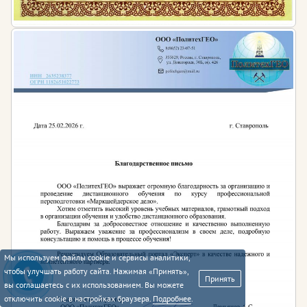
федерального государственного
образовательного стандарта высшего
образования по направлению подготовки
40.03.01 Юриспруденция (уровень
бакалавриата)»
Приказ Минобрнауки РФ от 24.01.2011 N 84
«Об утверждении и введении в действие
федерального государственного
образовательного стандарта высшего
профессионального образования по
направлению подготовки 034000
Конфликтология (квалификация (степень)
«бакалавр»)»
Приказ Минздравсоцразвития РФ от 22.12.2009
N 1007 «Об утверждении квалификационной
характеристики должности «Конфликтолог»
Мы используем файлы cookie и сервисы аналитики,
чтобы улучшать работу сайта. Нажимая «Принять»,
Принять
вы соглашаетесь с их использованием. Вы можете
отключить cookie в настройках браузера.
Подробнее
.