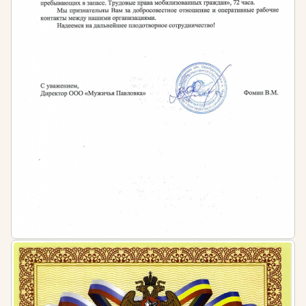
Затем, рекомендовано регулярно осваивать
программы повышения квалификации,
периодичность которых устанавливается:
Профессиональными стандартами в сфере
юриспруденции
Иными нормативно-правовыми актами в
сфере юриспруденции
Работодателем — во внутренних локальных
актах предприятий и организаций
Штраф за несоблюдение требований
законодательства:
Допуск к работе специалистов, не обладающих
достаточным уровнем квалификации,
квалифицируется как административное
правонарушение, предусмотренное ч. 1 ст. 5.27