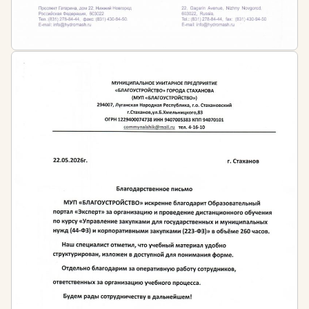
Кому необходимо проходить обучение
Юристам государственных и коммерческих
учреждений
Юристам частной практики
Адвокатам
Юрисконсультам
Специалистам по правовой работе органов
социального обеспечения
Консультантам по правовому обеспечению
предприятия
Конфликтологам
Специалистам любого профиля, желающим
получить новую профессию
Требования к образованию для работы в