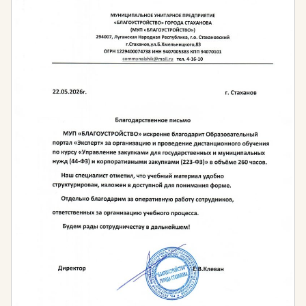
Образовательный портал «Эксперт» готов помочь
организовать обучение по курсам
профессиональной переподготовки и повышения
квалификации по нефтегазовому делу. Учебные
программы разработаны с учетом требований к
специалистам в соответствии с
профессиональными стандартами и
квалификационными требованиями.
Какие знания получит слушатель, пройдя обучение?
Вы получите необходимые теоретические знания
об основах:
Нефтегазового дела
Эксплуатации газонефтепроводов и
газонефтехранилищ
Эксплуатации и ремонту машин и оборудования