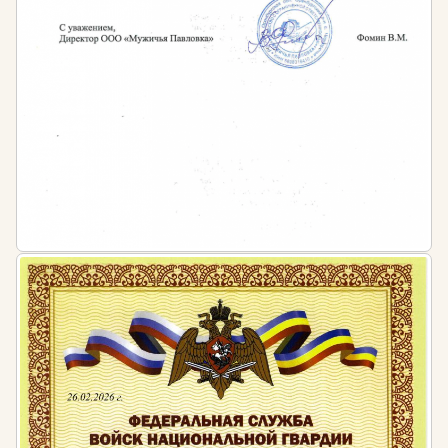
Работодателем — во внутренних локальных
актах предприятий и организаций
По собственной инициативе или в соответствии с
профессиональными стандартами, внутренними
регламентами организации сотрудники могут
повышать квалификацию чаще. Например, в
соответствии с Приказом от 27 ноября 2014 года
№ 942н по специальности «буровой супервайзер»
необходимо проходить обучение не реже 1 раза в
3 года.
Обратите внимание, что получение должного
уровня квалификации в нефтегазовой сфере
обеспечивает не только постоянная практика, но и
разносторонняя теоретическая подготовка.
Штраф за несоблюдение требований