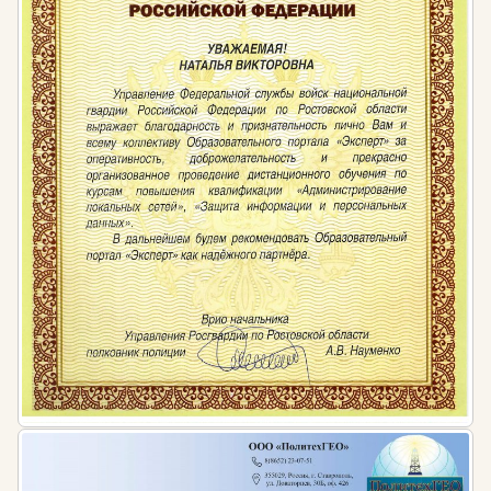
законодательства:
Мера ответственности за несоблюдение правил к
квалификационным требованиям сотрудников
устанавливается ч. 1 ст. 5.27 КоАП РФ от 30.12.2001
№ 195-ФЗ и ведёт к наложению штрафов:
для должностных лиц — от 1 до 5 тысяч рублей
для лиц, осуществляющих
предпринимательскую деятельность без
образования юридического лица — от 1 до 5
тысяч рублей
для юридических лиц — от 30 до 50 тысяч
рублей.
Нормативная база:
Федеральный закон от 29.12.2012 № 273-ФЗ
«Об образовании в Российской Федерации».
Общероссийский классификатор