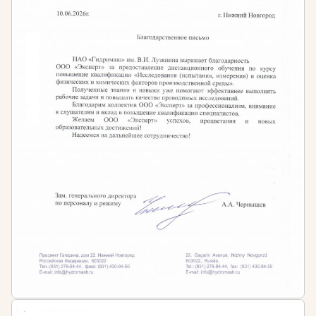
дополнительное профессиональное
образование в сфере нефтегазового дела
Кому необходимо проходить обучение?
Обучение необходимо сотрудникам сферы
нефтегазовой промышленности:
Руководителям предприятий нефтегазовой
промышленности
Начальникам цехов, служб, производственных
отделов
Техникам, инженерам, специалистам и мастерам
по добыче нефти и газа
Специалистам по ремонту и сооружению
газонефтепроводов и газонефтехранилищ
Специалистам по эксплуатации сетей
газораспределения и газопотребления
Специалистам любого профиля, желающим
получить новую профессию