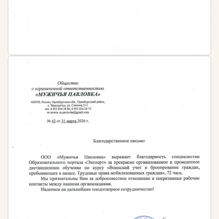
нефтяных и газовых промыслов
Техники и технологии добычи и подготовки
нефти и газа
Периодичность обучения:
После окончания курса обучающийся получает
диплом о профессиональной переподготовке
установленного государством образца с
бессрочным сроком действия.
Затем, рекомендовано регулярно осваивать
программы повышения квалификации,
периодичность которых устанавливается:
Профессиональными стандартами в сфере
нефтегазового дела
Иными нормативно-правовыми актами в
сфере нефтегазового дела