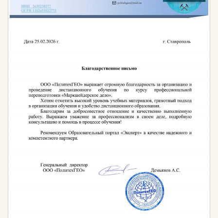
специальностей по образованию OK 009-2016,
2.21.02.03 «Сооружение и эксплуатация
газонефтепроводов и газонефтехранилищ».
Приказ Министерства труда и социальной
защиты РФ от 3 сентября 2018 г. № 574н «Об
утверждении профессионального стандарта
«Специалист по добыче нефти, газа и газового
конденсата».
Приказ от 27 ноября 2014 года № 942н «Об
утверждении профессионального стандарта
«Буровой супервайзер в нефтегазовой отрасли»