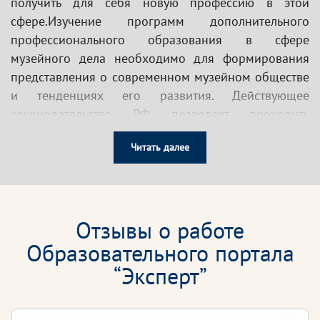
получить для себя новую профессию в этой
сфере.Изучение программ дополнительного
профессионального образования в сфере
музейного дела необходимо для формирования
представления о современном музейном обществе
и тенденциях его развития. Действующее
законодательство РФ позволяет проходить
обучение дистанционно.
Читать далее
Какие знания вы получите, пройдя обучение в
Образовательном портале «Эксперт»?
Вы получите теоретические знания об основах:
Отзывы о работе
музееведения
Образовательного портала
экспозиционно-выставочной деятельности
“Эксперт”
организации и хранения музейных экспонатов
культурно-образовательной и научной
деятельности музея