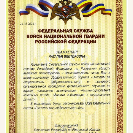
Приказ Минтруда России от 04.08.2014 № 521н
«Об утверждении профессионального стандарта
«Специалист по учету музейных предметов».
Федеральный закон от 29.12.2012 № 273-ФЗ
«Об образовании в Российской Федерации».
Приказ Минтруда России от 04.08.2014 № 537н
«Об утверждении профессионального стандарта
«Хранитель музейных ценностей».