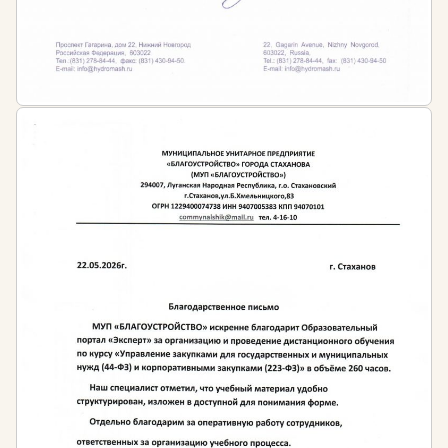
сферы культуры и искусства, но и те, кто только
планирует работать в этом направлении.
Для тех, кто только планирует начать свою
трудовую деятельность в сфере музейного дела и
не имеет пока образования в этой области,
рекомендуется проходить программы
профессиональной переподготовки. По окончанию
профессиональной переподготовки обучающемуся
выдаётся бессрочный диплом установленного
государством образца, который даст право на
ведение деятельности в этой сфере.
Затем, рекомендовано регулярно осваивать
программы повышения квалификации,
периодичность которых устанавливается:
Профессиональными стандартами в сфере