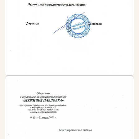
музейного дела
Иными нормативно-правовыми актами в
сфере музейного дела
Работодателем — во внутренних локальных
актах предприятий и организаций
Однако осваивать программы повышения
квалификации сотрудники могут и чаще, если у них
возникает потребность в овладении новыми и
эффективными методами работы.
Штраф за несоблюдение требований
законодательства:
На основании части 1 статьи 5.27 КоАП РФ от
30.12.2001 № 195-ФЗ нарушение требований
законодательства об уровне квалификации
специалистов ведёт к наложению штрафов: