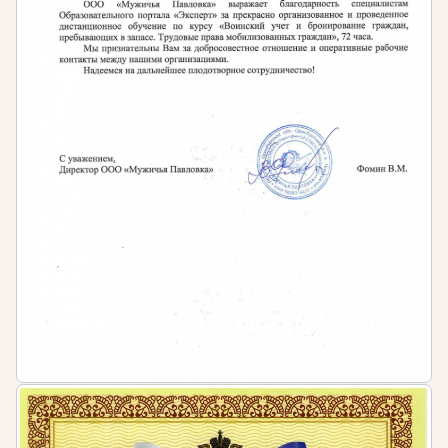
для должностных лиц — от 1 до 5 тысяч рублей
лиц, осуществляющих предпринимательскую
деятельность без образования юридического
лица — от 1 до 5 тысяч рублей
для юридических лиц — от 30 до 50 тысяч
рублей.
Нормативная база:
Приказ Министерства культуры РФ от 23 июля
2020 г. № 827 «Об утверждении Единых правил
организации комплектования, учета, хранения и
использования музейных предметов и музейных
коллекций».
ФГОС высшего образования по направлению
подготовки 51.03.04 «Музеология и охрана
объектов культурного и природного наследия»,
утвержденного приказом Министерства
образования и науки РФ от 6 декабря 2017 года
№ 1180.