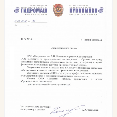
Также сформируете у себя ценностное отношение к
сохранению культурного наследия прошлого, что
позволит вам приступить к работе в этой области.
Кому необходимо проходить обучение?
Руководителям музеев, выставочных залов,
организаций культуры и искусства.
Сотрудникам, отвечающим за изучение,
сохранность, консервацию и реставрацию
музейных и выставочных предметов.
Научным сотрудникам музея.
Специалистам, ведущих учёт музейных и
выставочных предметов.
Периодичность обучения:
Проходить обучение по программам музейного
дела могут не только действующие работники