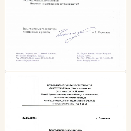
регулярно проходить курсы повышения
квалификации.
Образовательный Портал «Эксперт» приглашает
пройти курсы повышения квалификации и
профессиональной переподготовки для педагогов
дополнительного образования для получения
профессиональных компетенций и официального
подтверждающего документа.
Требования к образованию для работы в сфере
педагогической деятельности для учителей
дополнительного образования:
наличие профильного среднего
профессионального или высшего образования в
сфере образования
ИЛИ
наличие среднего профессионального или