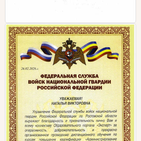
педагогической деятельности не реже чем 1 раз в 3
года. Периодичность обучения в течение этого
периода устанавливает работодатель.
При этом согласно ст. 48 ФЗ № 273 «Об
образовании в РФ» педагоги обязаны
систематически повышать свой профессиональный
уровень. Таким образом, регулярное повышение
квалификации по профилю деятельности является
для педагогов одновременно правом и
обязанностью.
Штраф за несоблюдение требований
законодательства:
Допуск к работе специалистов, не обладающих
достаточным уровнем профессиональной
квалификации, квалифицируется как
административное правонарушение,