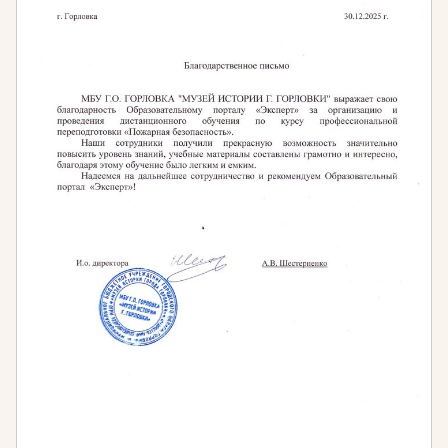
Приказ Минтруда России от 05.05.2018 N 298н
«Об утверждении профессионального стандарта
«Педагог дополнительного образования детей и
взрослых»
Приказ Минобрнауки России от 07.04.2014 N
276 (ред. от 23.12.2020) «Об утверждении
Порядка проведения аттестации
педагогических работников организаций,
осуществляющих образовательную
деятельность» (Зарегистрировано в Минюсте
России 23.05.2014 N 32408)