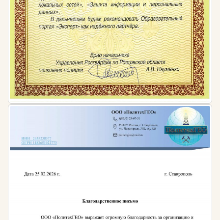
предусмотренное ч. 1 ст. 5.27 КоАП РФ и влечет за
собой административную ответственность в виде
штрафа для:
должностных лиц в размере от 1 тысячи до 5
тысяч рублей
лиц, осуществляющих предпринимательскую
деятельность без образования юридического
лица от 1 тысячи до 5 тысяч рублей
юридических лиц от 30 тысяч до 50 тысяч
рублей
Нормативная база:
Учебные программы Образовательного портала
«Эксперт» в сфере дополнительного образования
полностью отвечают современным
квалификационным требованиям и
профессиональным стандартам: