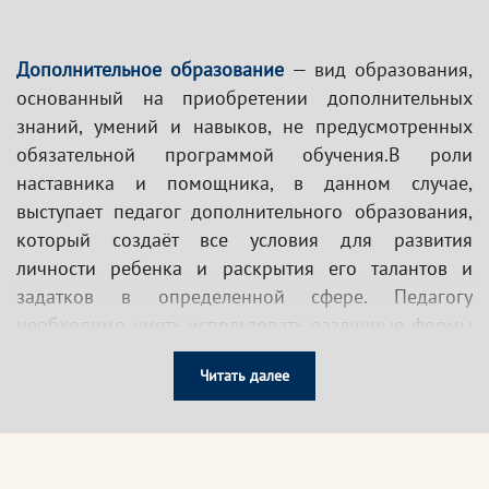
Дополнительное образование
— вид образования,
основанный на приобретении дополнительных
знаний, умений и навыков, не предусмотренных
обязательной программой обучения.В роли
наставника и помощника, в данном случае,
выступает педагог дополнительного образования,
который создаёт все условия для развития
личности ребенка и раскрытия его талантов и
задатков в определенной сфере. Педагогу
необходимо уметь использовать различные формы
организации педагогического процесса, а также
Читать далее
владеть навыками организации предметно-
развивающей среды.
Также, необходимость профессионального и
личностного роста специалистов в сфере