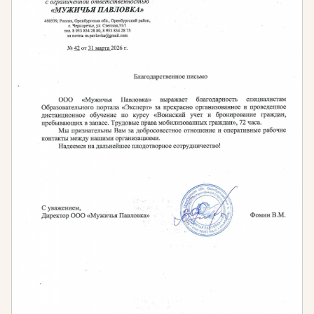
спортивной, культурной и познавательной
направленности
Владение навыками социально-педагогической
поддержки детей
Обладание всеми профессиональными
знаниями и навыками в преподаваемой
дисциплине
Периодичность обучения:
По окончанию профессиональной переподготовки
слушателям выдаётся диплом установленного
государством образца с бессрочным сроком
действия.
Затем, в соответствии со ст. 47 ФЗ № 273 «Об
образовании в РФ» педагогические работники
имеют право на дополнительное
профессиональное образование по профилю