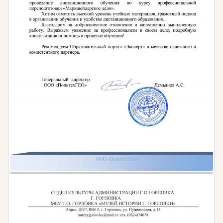
Федеральный закон от 29.12.2012 № 273-ФЗ
«Об образовании в Российской Федерации»
Приказ Минтруда России от 18.10.2013 N 544н
(с изм. от 25.12.2014) «Об утверждении
профессионального стандарта «Педагог
(педагогическая деятельность в сфере
дошкольного, начального общего, основного
общего, среднего общего образования)
(воспитатель, учитель)»
ФГОС высшего образования по направлению
подготовки 44.03.01 Педагогическое
образование, утвержденного приказом
Министерства образования и науки Российской
Федерации N 121 от 22.02.2018г.
Приказ Министерства здравоохранения и
социального развития РФ от 26.08.2010 г.
№761н «Об утверждении Единого
квалификационного справочника должностей
руководителей, специалистов и служащих,
раздел «Квалификационные характеристики
должностей работников образования»