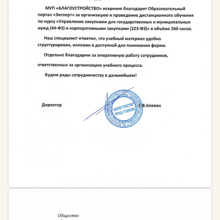
высшего образования в любой сфере и
дополнительное профессиональное
образование в сфере образования
Кому необходимо проходить обучение?
Педагогическим работникам, осуществляющим
профессиональную деятельность в сфере
дополнительного образования
Специалистам любого профиля, желающим
получить новую профессию
Профессиональные навыки приобретённые после
прохождения обучения
:
Составление и корректировка учебных
программ
Владение различными методиками
преподавания по программам дополнительного
образования
Организация досуговых мероприятия